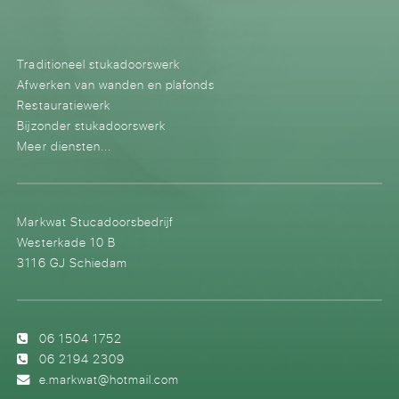
Traditioneel stukadoorswerk
Afwerken van wanden en plafonds
Restauratiewerk
Bijzonder stukadoorswerk
Meer diensten...
Markwat Stucadoorsbedrijf
Westerkade 10 B
3116 GJ Schiedam
06 1504 1752
06 2194 2309
e.markwat@hotmail.com