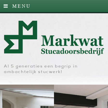
MENU
HOME
DIENSTEN
FOTO’S
CONTACT
Al 5 generaties een begrip in
ambachtelijk stucwerk!